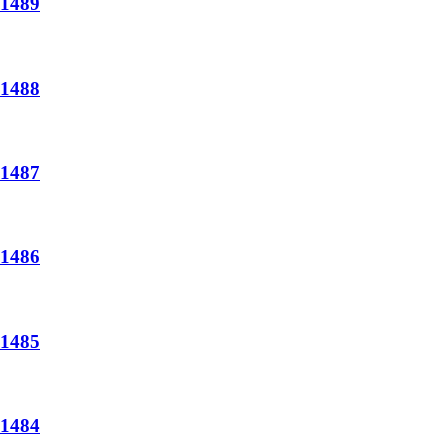
489
488
487
486
485
484