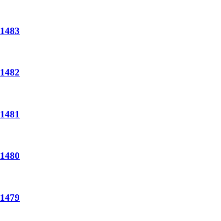
483
482
481
480
479