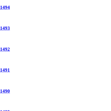
494
493
492
491
490