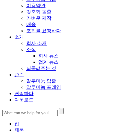
이용약관
맞춤형 돌출
가벼운 제작
배송
조회를 요청하다
소개
회사 소개
소식
회사 뉴스
업계 뉴스
되돌려주는 것
관습
알루미늄 압출
알루미늄 프레임
연락하다
다운로드
집
제품