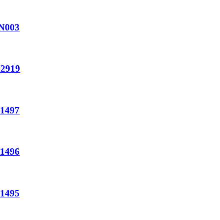
003
919
497
496
495